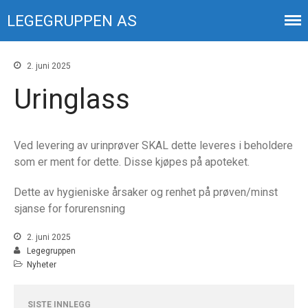
LEGEGRUPPEN AS
Din økonomi
2. juni 2025
Ansatte
Uringlass
Kontakt
Ved levering av urinprøver SKAL dette leveres i beholdere
som er ment for dette. Disse kjøpes på apoteket.
Dette av hygieniske årsaker og renhet på prøven/minst
sjanse for forurensning
Vikarer
2. juni 2025
Uringlass
Legegruppen
Nyheter
Barnekonsultasjoner
Svartid på eResept og
eKonsultasjon
SISTE INNLEGG