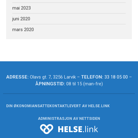
mai 2023
Logg inn
juni 2020
Innleggsstrøm
Kommentarstrøm
mars 2020
WordPress.org
ADRESSE:
Olavs gt. 7, 3256 Larvik –
TELEFON:
33 18 05 00
–
ÅPNINGSTID:
08 til 15 (man-fre)
DIN ØKONOMI
ANSATTE
KONTAKT
LEVERT AV HELSE.LINK
ADMINISTRASJON AV NETTSIDEN