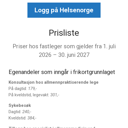
eKonsultasjon
Logg på Helsenorge
Ferie- og fraværsdager
Prisliste
mai 2026
Priser hos fastleger som gjelder fra 1. juli
juni 2025
2026 – 30. juni 2027
mai 2025
mai 2023
Egenandeler som inngår i frikortgrunnlaget
juni 2020
mars 2020
Konsultasjon hos allmennpraktiserende lege
På dagtid:
179,-
På kveldstid, legevakt:
301,-
Sykebesøk
Informasjon
Dagtid:
240,-
Nyheter
Kveldstid:
384,-