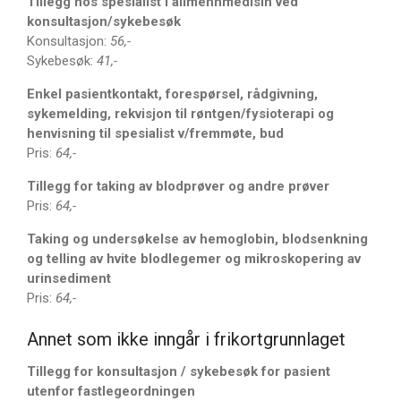
Tillegg hos spesialist i allmennmedisin ved
konsultasjon/sykebesøk
Konsultasjon:
56,-
Logg inn
Sykebesøk:
41,-
Innleggsstrøm
Enkel pasientkontakt, forespørsel, rådgivning,
Kommentarstrøm
sykemelding, rekvisjon til røntgen/fysioterapi og
WordPress.org
henvisning til spesialist v/fremmøte, bud
Pris:
64,-
Tillegg for taking av blodprøver og andre prøver
Pris:
64,-
Taking og undersøkelse av hemoglobin, blodsenkning
og telling av hvite blodlegemer og mikroskopering av
urinsediment
Pris:
64,-
Annet som ikke inngår i frikortgrunnlaget
Tillegg for konsultasjon / sykebesøk for pasient
utenfor fastlegeordningen