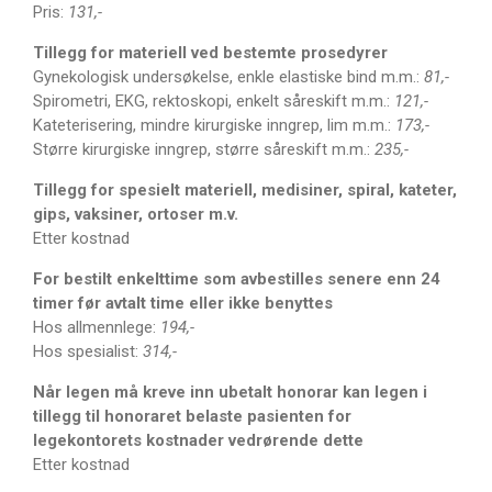
Pris:
131,-
Tillegg for materiell ved bestemte prosedyrer
Gynekologisk undersøkelse, enkle elastiske bind m.m.:
81,-
Spirometri, EKG, rektoskopi, enkelt såreskift m.m.:
121,-
Kateterisering, mindre kirurgiske inngrep, lim m.m.:
173,-
Større kirurgiske inngrep, større såreskift m.m.:
235,-
Tillegg for spesielt materiell, medisiner, spiral, kateter,
gips, vaksiner, ortoser m.v.
Etter kostnad
For bestilt enkelttime som avbestilles senere enn 24
timer før avtalt time eller ikke benyttes
Hos allmennlege:
194,-
Hos spesialist:
314,-
Når legen må kreve inn ubetalt honorar kan legen i
tillegg til honoraret belaste pasienten for
legekontorets kostnader vedrørende dette
Etter kostnad