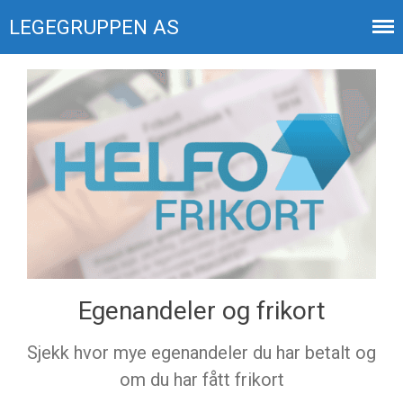
LEGEGRUPPEN AS
Din økonomi
Ansatte
Kontakt
Egenandeler og frikort
Vikarer
Uringlass
Sjekk hvor mye egenandeler du har betalt og
Barnekonsultasjoner
om du har fått frikort
Svartid på eResept og